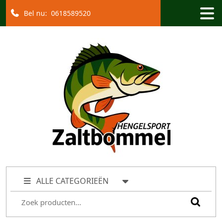
Bel nu:
0618589520
ALLE CATEGORIEËN