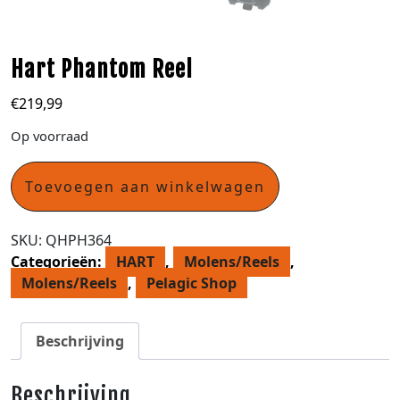
Hart Phantom Reel
€
219,99
Op voorraad
Toevoegen aan winkelwagen
SKU:
QHPH364
Categorieën:
HART
,
Molens/Reels
,
Molens/Reels
,
Pelagic Shop
Beschrijving
Beschrijving