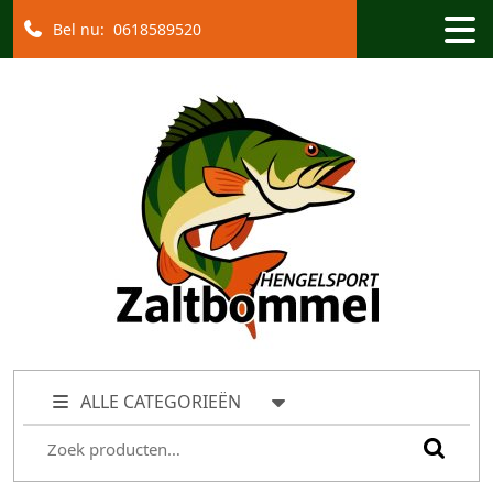
Bel nu:
0618589520
ALLE CATEGORIEËN