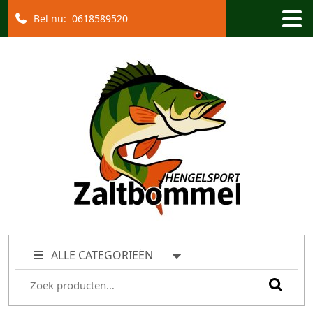
Bel nu:
0618589520
ALLE CATEGORIEËN