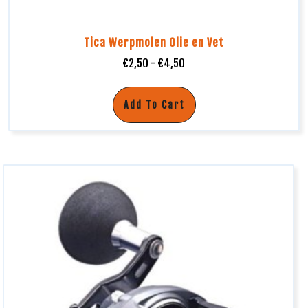
Tica Werpmolen Olie en Vet
€
2,50
-
€
4,50
Add To Cart