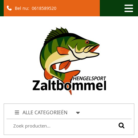
Bel nu:
0618589520
ALLE CATEGORIEËN