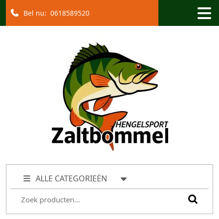
Bel nu:
0618589520
ALLE CATEGORIEËN