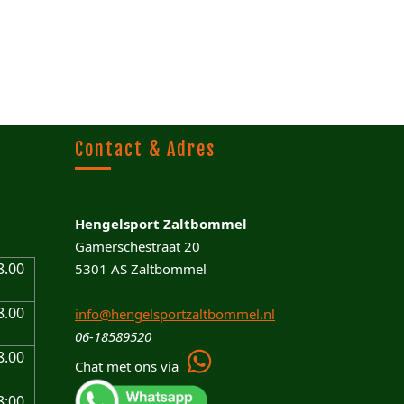
Contact & Adres
Hengelsport Zaltbommel
Gamerschestraat 20
8.00
5301 AS Zaltbommel
8.00
info@hengelsportzaltbommel.nl
06-18589520
8.00
Chat met ons via
8:00