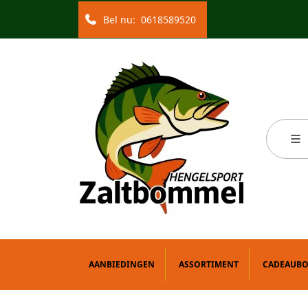
Bel nu:
0618589520
AANBIEDINGEN
ASSORTIMENT
CADEAUB