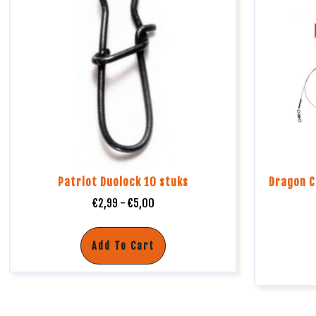
Patriot Duolock 10 stuks
Dragon C
€
2,99
-
€
5,00
Add To Cart