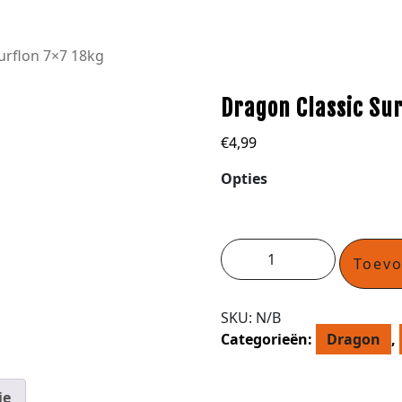
urflon 7×7 18kg
Dragon Classic Sur
€
4,99
Opties
Toev
SKU:
N/B
Categorieën:
Dragon
,
ie