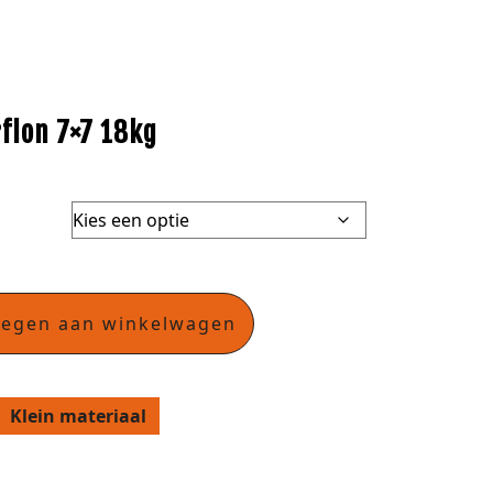
flon 7×7 18kg
oegen aan winkelwagen
Klein materiaal