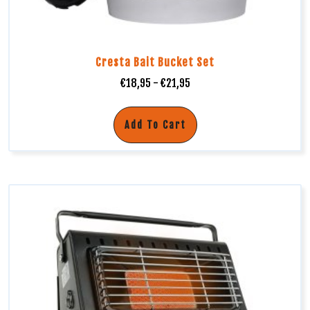
Cresta Bait Bucket Set
€
18,95
-
€
21,95
Add To Cart