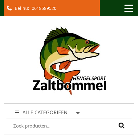
Bel nu:
0618589520
ALLE CATEGORIEËN