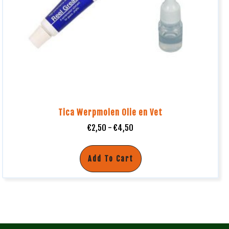
Tica Werpmolen Olie en Vet
€
2,50
-
€
4,50
Add To Cart