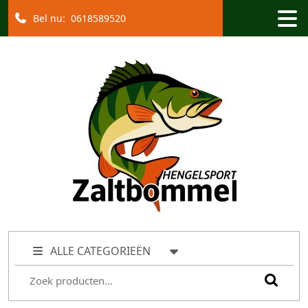
Bel nu:
0618589520
ALLE CATEGORIEËN