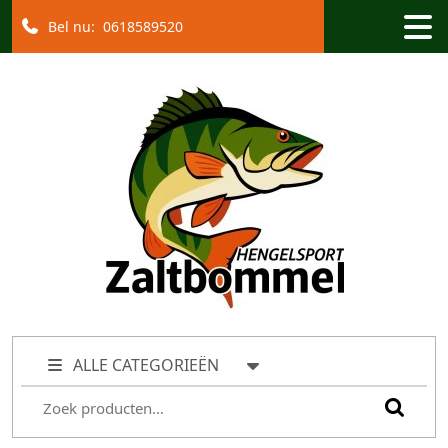
Bel nu:
0618589520
ALLE CATEGORIEËN