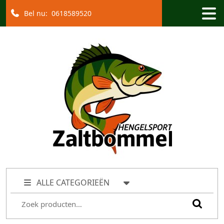
Bel nu:
0618589520
ALLE CATEGORIEËN