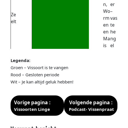
n,
er
Wo
–
Ze
rm
vas
elt
en
te
en
he
Ma
ng
is
el
Legenda:
Groen – Vissoort is te vangen
Rood – Gesloten periode
Wit – Je kan altijd geluk hebben!
Vorige pagina
Volgende pagina
Vissoorten Linge
Podcast- Vissenpraat