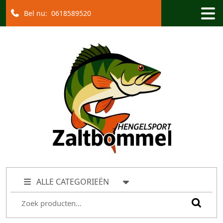
Bel nu:
0618589520
ALLE CATEGORIEËN