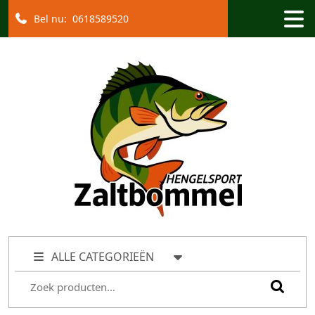
Bel nu:
0618589520
ALLE CATEGORIEËN