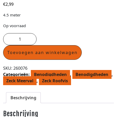
€
2,99
4.5 meter
Op voorraad
Toevoegen aan winkelwagen
SKU:
260076
Categorieën:
Benodigdheden
,
Benodigdheden
,
Zeck Meerval
,
Zeck Roofvis
Beschrijving
Beschrijving