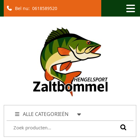
Bel nu:
0618589520
ALLE CATEGORIEËN