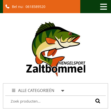
Bel nu:
0618589520
ALLE CATEGORIEËN