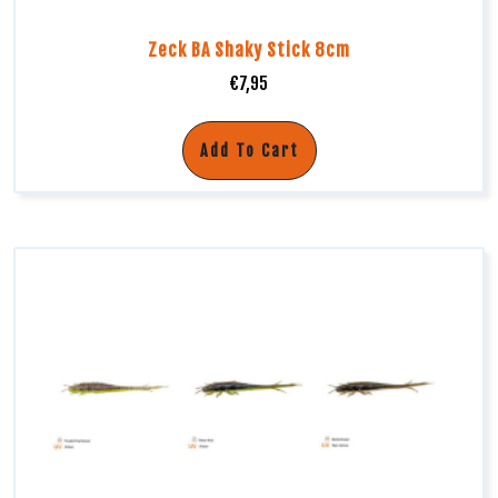
Zeck BA Shaky Stick 8cm
€
7,95
Add To Cart