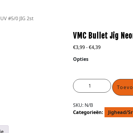
UV #5/0 JIG 2st
VMC Bullet Jig Neo
€
3,99
-
€
4,39
Opties
Toev
SKU:
N/B
Categorieën:
Jighead/S
ie