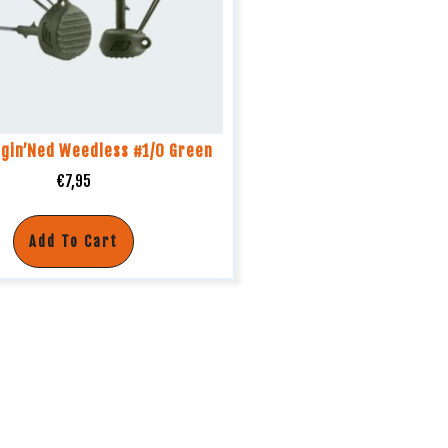
gin’Ned Weedless #1/0 Green
€
7,95
Add To Cart