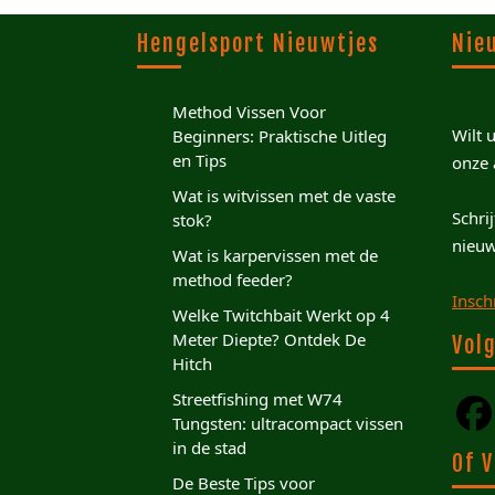
Hengelsport Nieuwtjes
Nie
Method Vissen Voor
Wilt 
Beginners: Praktische Uitleg
en Tips
onze 
Wat is witvissen met de vaste
Schri
stok?
nieuw
Wat is karpervissen met de
method feeder?
Insch
Welke Twitchbait Werkt op 4
Meter Diepte? Ontdek De
Volg
Hitch
Streetfishing met W74
Tungsten: ultracompact vissen
in de stad
Of V
De Beste Tips voor