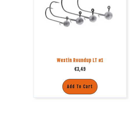
Westin Roundup LT #1
€
3,49
Add To Cart