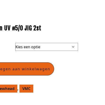
n UV #5/0 JIG 2st
oegen aan winkelwagen
rewhead
,
VMC