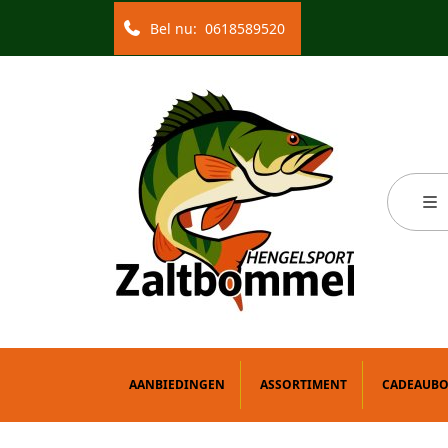
Bel nu:
0618589520
AANBIEDINGEN
ASSORTIMENT
CADEAUB