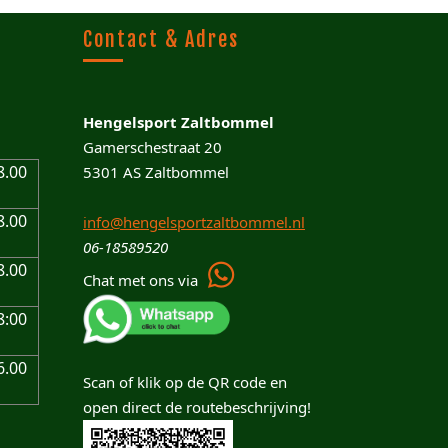
Contact & Adres
Hengelsport Zaltbommel
Gamerschestraat 20
8.00
5301 AS Zaltbommel
8.00
info@hengelsportzaltbommel.nl
06-18589520
8.00
Chat met ons via
8:00
6.00
Scan of klik op de QR code en
open direct de routebeschrijving!