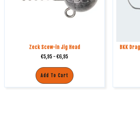
Zeck Scew-in Jig Head
BKK Drag
€
5,95
-
€
6,95
Add To Cart