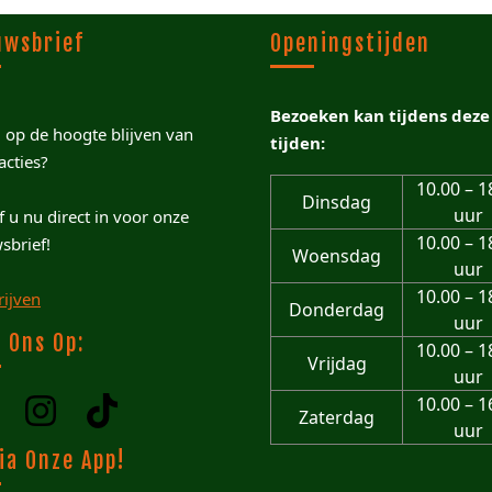
uwsbrief
Openingstijden
Bezoeken kan tijdens deze
u op de hoogte blijven van
tijden:
acties?
10.00 – 1
Dinsdag
uur
jf u nu direct in voor onze
10.00 – 1
sbrief!
Woensdag
uur
10.00 – 1
rijven
Donderdag
uur
 Ons Op:
10.00 – 1
Vrijdag
uur
10.00 – 1
Zaterdag
uur
ia Onze App!