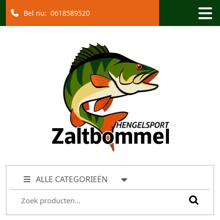
Bel nu:
0618589520
ALLE CATEGORIEËN