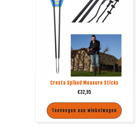
Cresta Spiked Measure Sticks
€
32,95
Toevoegen aan winkelwagen