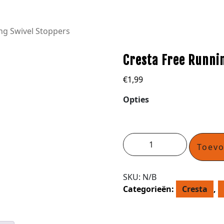
ng Swivel Stoppers
Cresta Free Runni
€
1,99
Opties
Toev
SKU:
N/B
Categorieën:
Cresta
,