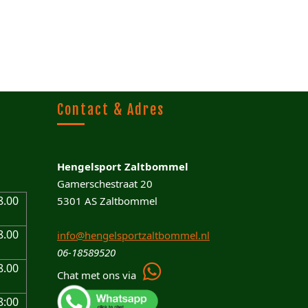
Contact & Adres
Hengelsport Zaltbommel
Gamerschestraat 20
8.00
5301 AS Zaltbommel
8.00
info@hengelsportzaltbommel.nl
06-18589520
8.00
Chat met ons via
8:00