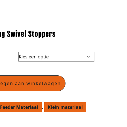
ng Swivel Stoppers
oegen aan winkelwagen
Feeder Materiaal
,
Klein materiaal