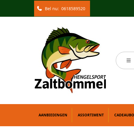
Bel nu:
0618589520
AANBIEDINGEN
ASSORTIMENT
CADEAUB