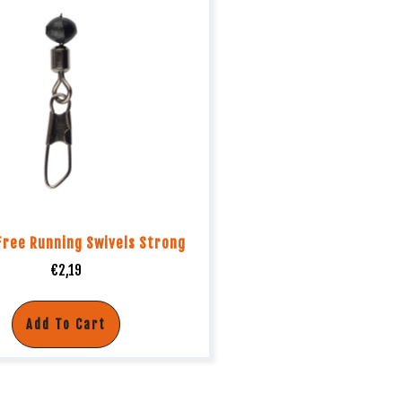
Free Running Swivels Strong
€
2,19
Add To Cart