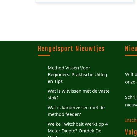
Hengelsport Nieuwtjes
Nie
Method Vissen Voor
Wilt 
Beginners: Praktische Uitleg
en Tips
onze 
Wat is witvissen met de vaste
Schri
stok?
nieuw
Wat is karpervissen met de
method feeder?
Insch
Welke Twitchbait Werkt op 4
Meter Diepte? Ontdek De
Volg