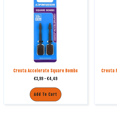
Cresta Accelerate Square Bombs
Cresta 
€
3,99
-
€
4,49
Add To Cart