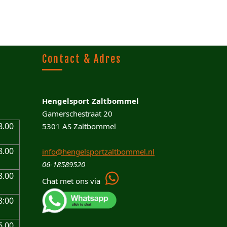
Contact & Adres
Hengelsport Zaltbommel
Gamerschestraat 20
8.00
5301 AS Zaltbommel
8.00
info@hengelsportzaltbommel.nl
06-18589520
8.00
Chat met ons via
8:00
6.00