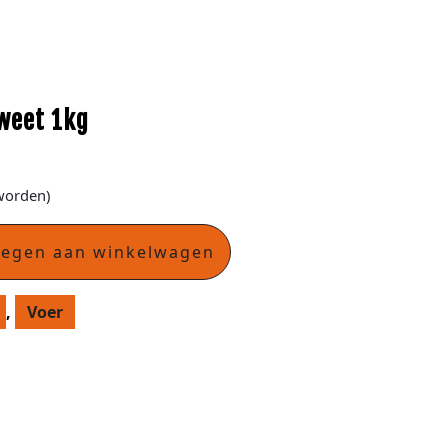
weet 1kg
worden)
oegen aan winkelwagen
,
Voer