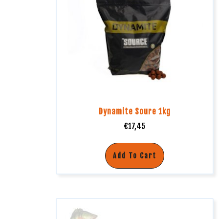
Dynamite Soure 1kg
€
17,45
Add To Cart