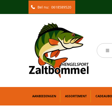
Bel nu:
0618589520
AANBIEDINGEN
ASSORTIMENT
CADEAUB