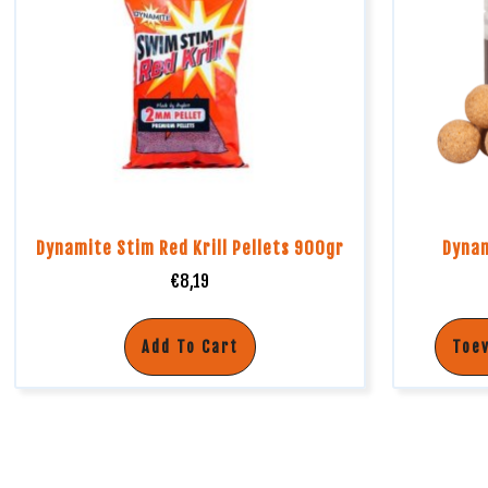
Dynamite Stim Red Krill Pellets 900gr
Dyna
€
8,19
Add To Cart
Toe