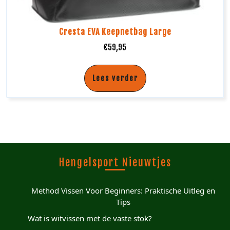
Cresta EVA Keepnetbag Large
€
59,95
Lees verder
Hengelsport Nieuwtjes
Method Vissen Voor Beginners: Praktische Uitleg en
Tips
Wat is witvissen met de vaste stok?