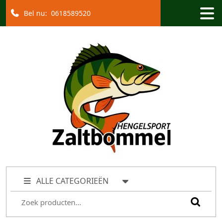
Bel nu:
0618589520
ALLE CATEGORIEËN