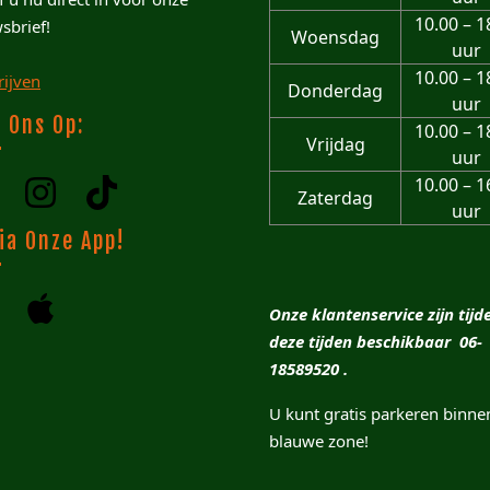
10.00 – 1
sbrief!
Woensdag
uur
10.00 – 1
rijven
Donderdag
uur
 Ons Op:
10.00 – 1
Vrijdag
uur
10.00 – 1
Zaterdag
uur
ia Onze App!
Onze klantenservice zijn tijd
deze tijden beschikbaar 06-
18589520 .
U kunt gratis parkeren binne
blauwe zone!