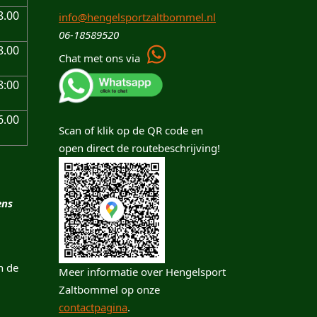
8.00
info@hengelsportzaltbommel.nl
06-18589520
8.00
Chat met ons via
8:00
6.00
Scan of klik op de QR code en
open direct de routebeschrijving!
ens
n de
Meer informatie over Hengelsport
Zaltbommel op onze
contactpagina
.