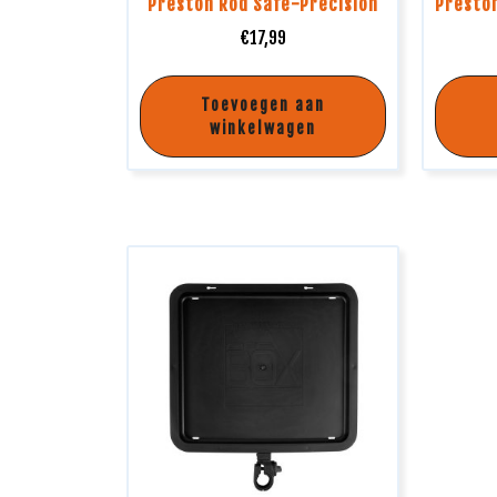
Preston Rod Safe-Precision
Preston
€
17,99
Toevoegen aan
winkelwagen