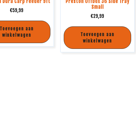
 Dura Carp Feeder 9ft
Preston Offbox 36 Side Tray
Small
€
59,99
€
29,99
Toevoegen aan
Toevoegen aan
winkelwagen
winkelwagen