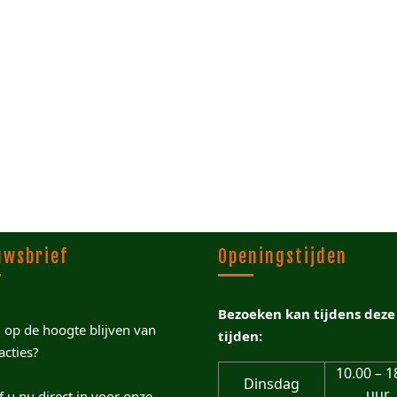
uwsbrief
Openingstijden
Bezoeken kan tijdens deze
u op de hoogte blijven van
tijden:
acties?
10.00 – 1
Dinsdag
uur
jf u nu direct in voor onze