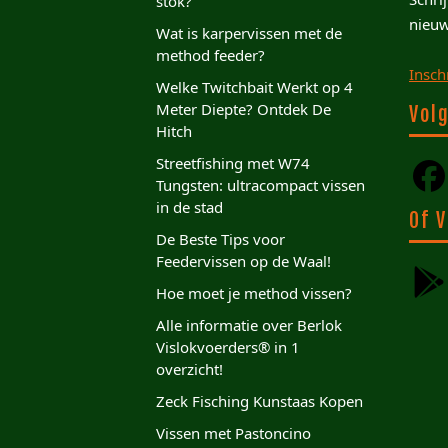
stok?
nieuw
Wat is karpervissen met de
method feeder?
Insch
Welke Twitchbait Werkt op 4
Meter Diepte? Ontdek De
Volg
Hitch
Streetfishing met W74
Tungsten: ultracompact vissen
in de stad
Of V
De Beste Tips voor
Feedervissen op de Waal!
Hoe moet je method vissen?
Alle informatie over Berlok
Vislokvoerders® in 1
overzicht!
Zeck Fisching Kunstaas Kopen
Vissen met Pastoncino