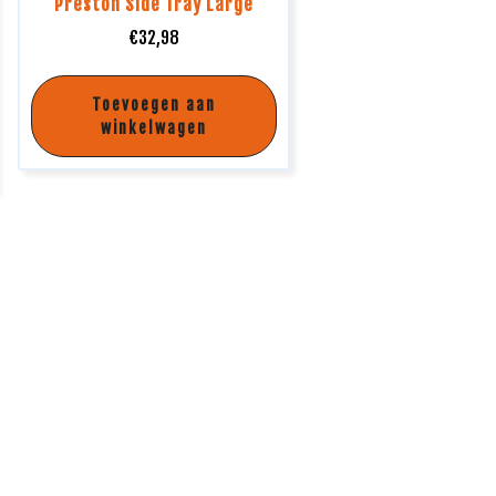
Preston Side Tray Large
€
32,98
Toevoegen aan
winkelwagen