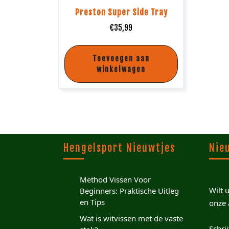
Preston Super Side Tray
€
35,99
Toevoegen aan
winkelwagen
Hengelsport Nieuwtjes
Nie
Method Vissen Voor
Wilt 
Beginners: Praktische Uitleg
en Tips
onze 
Wat is witvissen met de vaste
Schri