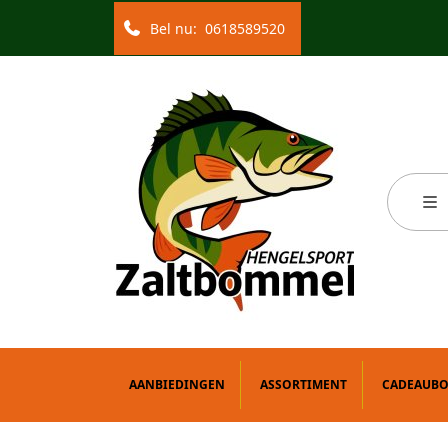
Bel nu:
0618589520
AANBIEDINGEN
ASSORTIMENT
CADEAUB