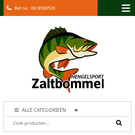
Bel nu:
0618589520
ALLE CATEGORIEËN