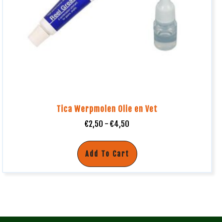
Tica Werpmolen Olie en Vet
€
2,50
-
€
4,50
Add To Cart