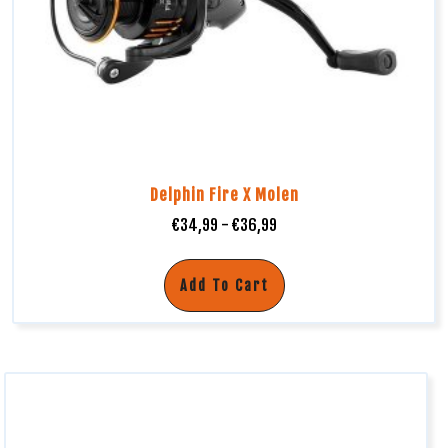
Delphin Fire X Molen
€
34,99
-
€
36,99
Add To Cart