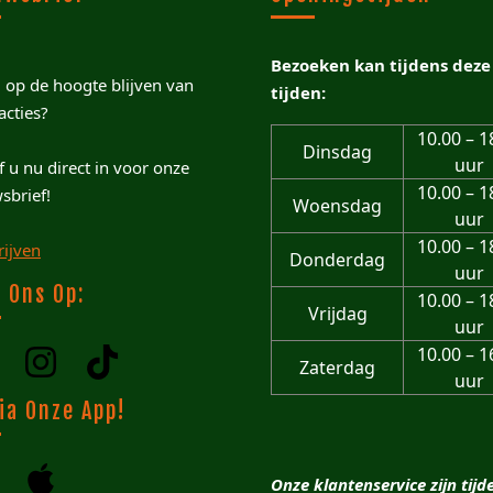
Bezoeken kan tijdens deze
u op de hoogte blijven van
tijden:
acties?
10.00 – 1
Dinsdag
uur
jf u nu direct in voor onze
10.00 – 1
sbrief!
Woensdag
uur
10.00 – 1
rijven
Donderdag
uur
 Ons Op:
10.00 – 1
Vrijdag
uur
10.00 – 1
Zaterdag
uur
ia Onze App!
Onze klantenservice zijn tijd