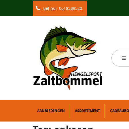
Bel nu:
0618589520
AANBIEDINGEN
ASSORTIMENT
CADEAUB