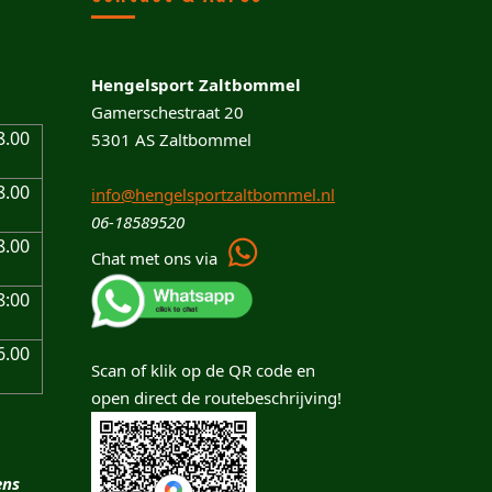
Hengelsport Zaltbommel
Gamerschestraat 20
8.00
5301 AS Zaltbommel
8.00
info@hengelsportzaltbommel.nl
06-18589520
8.00
Chat met ons via
8:00
6.00
Scan of klik op de QR code en
open direct de routebeschrijving!
ens