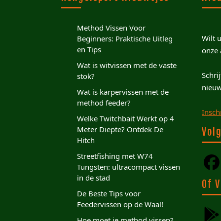
Method Vissen Voor
Wilt 
Beginners: Praktische Uitleg
en Tips
onze 
Wat is witvissen met de vaste
Schri
stok?
nieuw
Wat is karpervissen met de
method feeder?
Insch
Welke Twitchbait Werkt op 4
Meter Diepte? Ontdek De
Volg
Hitch
Streetfishing met W74
Tungsten: ultracompact vissen
in de stad
Of V
De Beste Tips voor
Feedervissen op de Waal!
Hoe moet je method vissen?