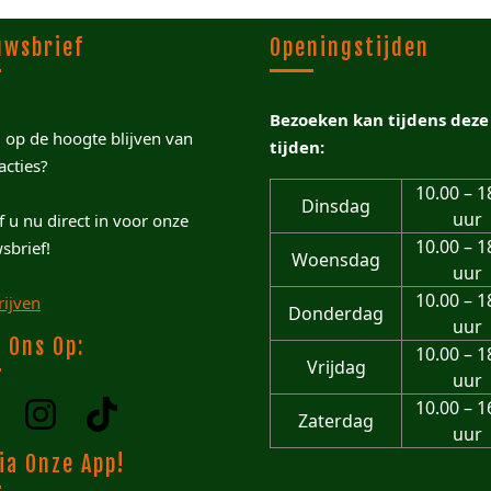
uwsbrief
Openingstijden
Bezoeken kan tijdens deze
u op de hoogte blijven van
tijden:
acties?
10.00 – 1
Dinsdag
uur
jf u nu direct in voor onze
10.00 – 1
sbrief!
Woensdag
uur
10.00 – 1
rijven
Donderdag
uur
 Ons Op:
10.00 – 1
Vrijdag
uur
10.00 – 1
Zaterdag
uur
ia Onze App!