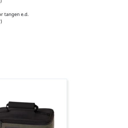
)
or tangen e.d.
)