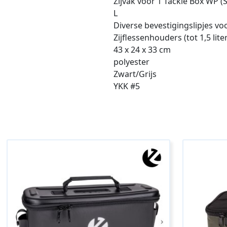
Zijvak voor 1 Tackle Box WP (S
L
Diverse bevestigingslipjes vo
Zijflessenhouders (tot 1,5 liter
43 x 24 x 33 cm
polyester
Zwart/Grijs
YKK #5