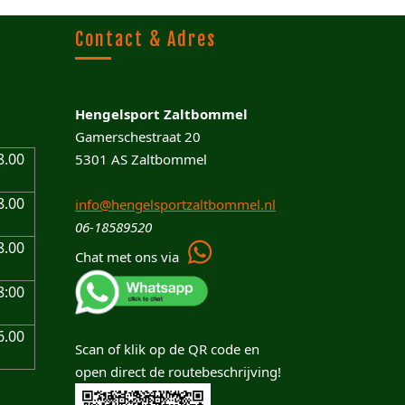
Contact & Adres
Hengelsport Zaltbommel
Gamerschestraat 20
8.00
5301 AS Zaltbommel
8.00
info@hengelsportzaltbommel.nl
06-18589520
8.00
Chat met ons via
8:00
6.00
Scan of klik op de QR code en
open direct de routebeschrijving!