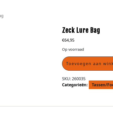
ag
Zeck Lure Bag
€
64,95
Op voorraad
Toevoegen aan win
SKU:
260035
Categorieën:
Tassen/Fo