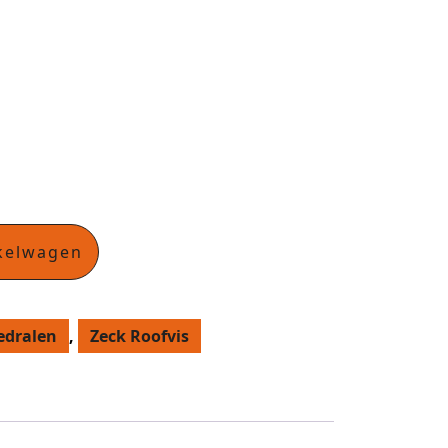
kelwagen
edralen
,
Zeck Roofvis