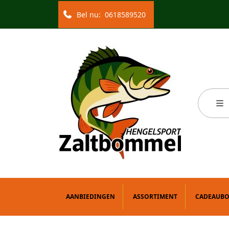
Bel nu:
0618589520
AANBIEDINGEN
ASSORTIMENT
CADEAUB