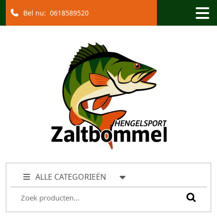
Bel nu:
0618589520
ALLE CATEGORIEËN