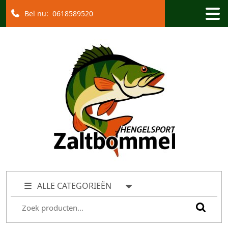
Bel nu:
0618589520
ALLE CATEGORIEËN