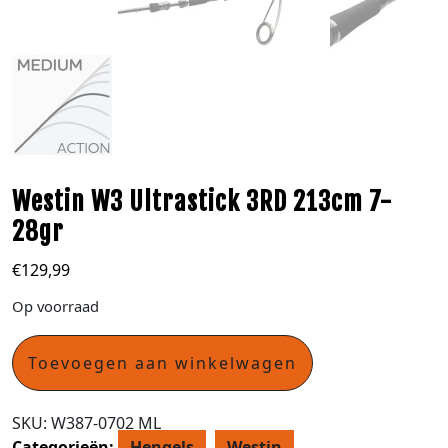
Westin W3 Ultrastick 3RD 213cm 7-
28gr
€
129,99
Op voorraad
Toevoegen aan winkelwagen
SKU:
W387-0702 ML
Categorieën:
Hengels
,
Westin