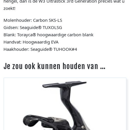
hengel, dan is de W3 Ultrastick 3rd Generation precies wat u
zoekt!
Molenhouder: Carbon SKS-LS
Gidsen: Seaguide® TUXOLSG
Blank: Torayca® hoogwaardige carbon blank
Handvat: Hoogwaardig EVA
Haakhouder: Seaguide® TUHOOK#4
Je zou ook kunnen houden van …