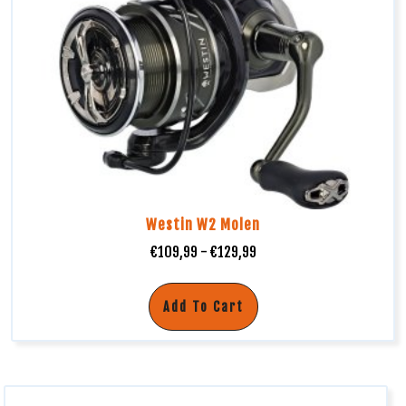
Westin W2 Molen
€
109,99
-
€
129,99
Add To Cart