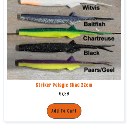
Striker Pelagic Shad 22cm
€
7,99
Add To Cart