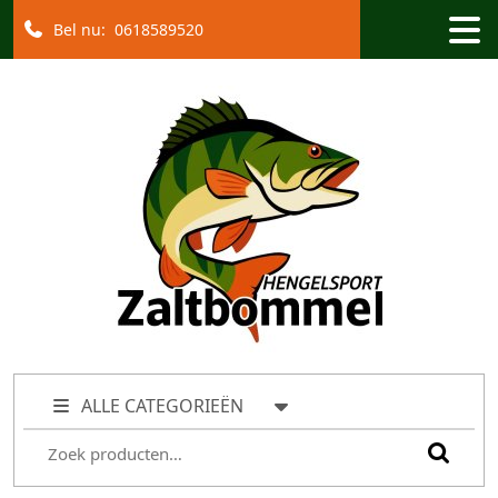
Bel nu:
0618589520
ALLE CATEGORIEËN