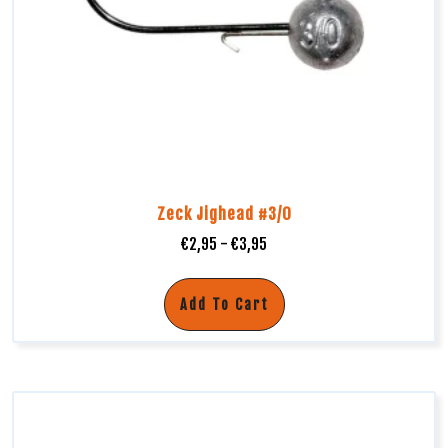
Zeck Jighead #3/0
€
2,95
-
€
3,95
Add To Cart