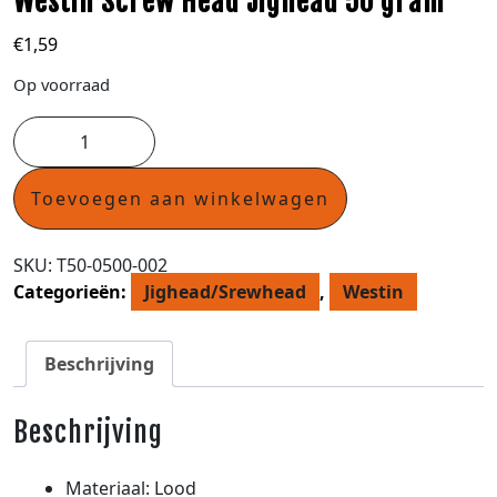
Westin Screw Head Jighead 50 gram
€
1,59
Op voorraad
Toevoegen aan winkelwagen
SKU:
T50-0500-002
Categorieën:
Jighead/Srewhead
,
Westin
Beschrijving
Beschrijving
Materiaal: Lood