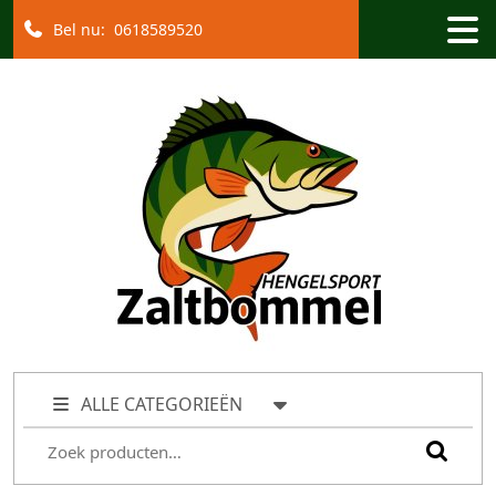
Bel nu:
0618589520
ALLE CATEGORIEËN