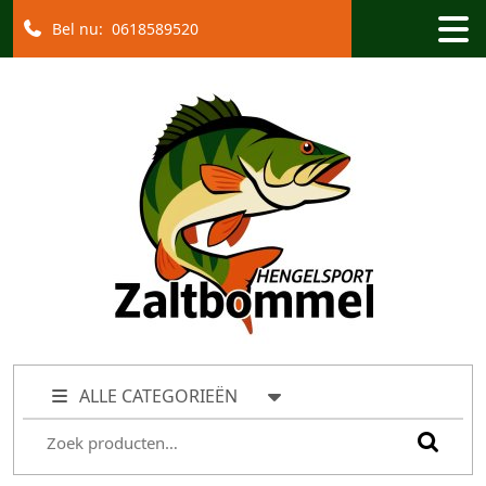
Bel nu:
0618589520
ALLE CATEGORIEËN