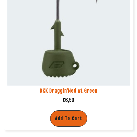
BKK Draggin’Ned #1 Green
€
6,50
Add To Cart