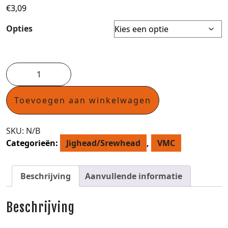
€
3,09
Opties
Toevoegen aan winkelwagen
SKU:
N/B
Categorieën:
Jighead/Srewhead
,
VMC
Beschrijving
Aanvullende informatie
Beschrijving