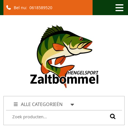
Bel nu:
0618589520
ALLE CATEGORIEËN