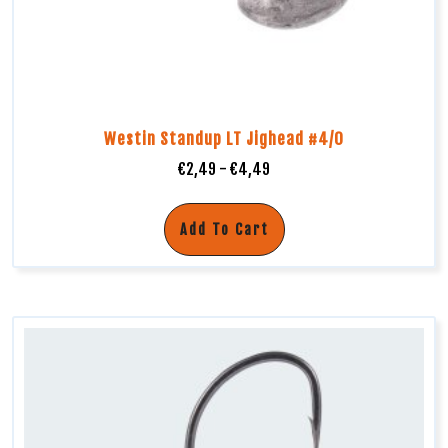
Westin Standup LT Jighead #4/0
€
2,49
-
€
4,49
Add To Cart