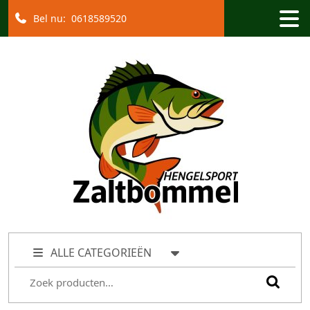
Bel nu:
0618589520
ALLE CATEGORIEËN