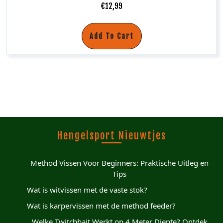
€
12,99
Add To Cart
Hengelsport Nieuwtjes
Method Vissen Voor Beginners: Praktische Uitleg en
Tips
Wat is witvissen met de vaste stok?
Wat is karpervissen met de method feeder?
Welke Twitchbait Werkt op 4 Meter Diepte? Ontdek