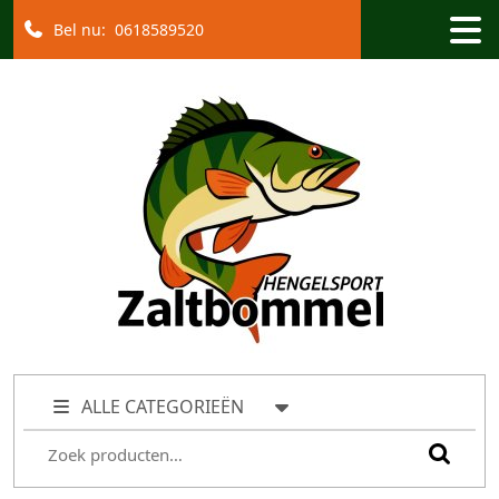
Bel nu:
0618589520
ALLE CATEGORIEËN