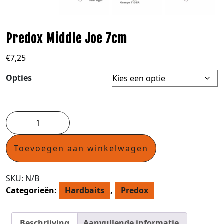
Predox Middle Joe 7cm
€
7,25
Opties
Toevoegen aan winkelwagen
SKU:
N/B
Categorieën:
Hardbaits
,
Predox
Beschrijving
Aanvullende informatie