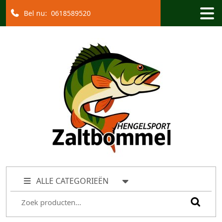
Bel nu:
0618589520
ALLE CATEGORIEËN