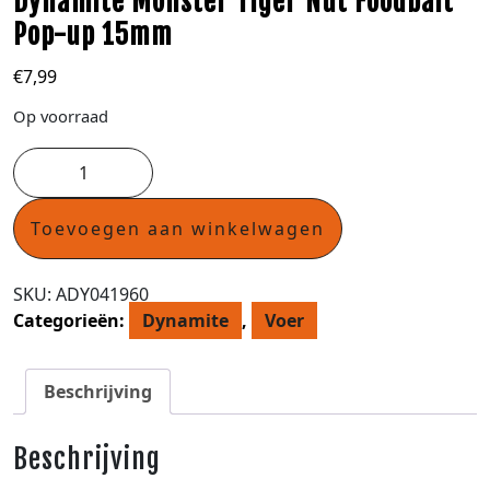
Dynamite Monster Tiger Nut Foodbait
Pop-up 15mm
€
7,99
Op voorraad
Toevoegen aan winkelwagen
SKU:
ADY041960
Categorieën:
Dynamite
,
Voer
Beschrijving
Beschrijving