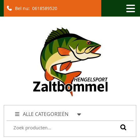
Bel nu:
0618589520
ALLE CATEGORIEËN