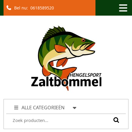
Bel nu:
0618589520
ALLE CATEGORIEËN