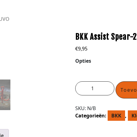
 UVO
BKK Assist Spear-
€
9,95
Opties
Toev
SKU:
N/B
Categorieën:
BKK
,
Kl
ie