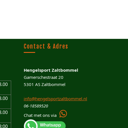
Contact & Adres
Hengelsport Zaltbommel
Gamerschestraat 20
8.00
5301 AS Zaltbommel
8.00
info@hengelsportzaltbommel.nl
06-18589520
8.00
Chat met ons via
8:00