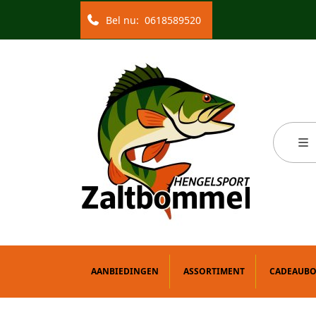
Bel nu:
0618589520
AANBIEDINGEN
ASSORTIMENT
CADEAUB