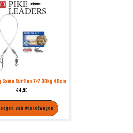
g Game Surflon 7×7 30kg 40cm
€
4,99
voegen aan winkelwagen