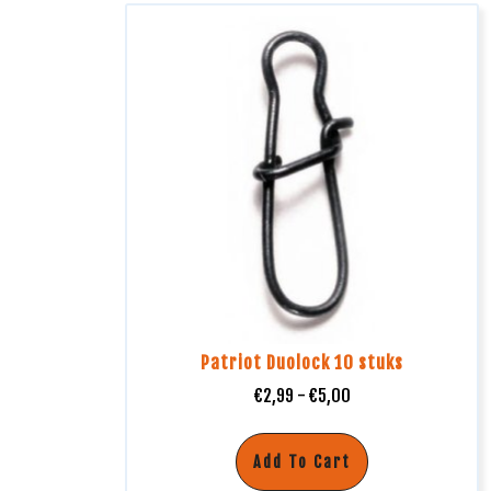
Patriot Duolock 10 stuks
€
2,99
-
€
5,00
Add To Cart