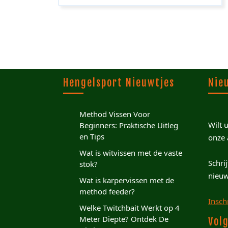
Hengelsport Nieuwtjes
Nie
Method Vissen Voor
Wilt 
Beginners: Praktische Uitleg
en Tips
onze 
Wat is witvissen met de vaste
Schri
stok?
nieuw
Wat is karpervissen met de
method feeder?
Insch
Welke Twitchbait Werkt op 4
Meter Diepte? Ontdek De
Volg