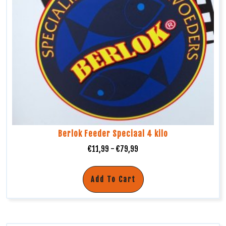
Berlok Feeder Speciaal 4 kilo
€
11,99
-
€
79,99
Add To Cart