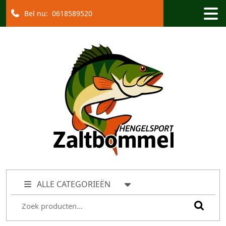
Bel nu:
0618589520
ALLE CATEGORIEËN