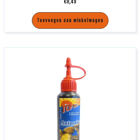
€
8,49
Toevoegen aan winkelwagen