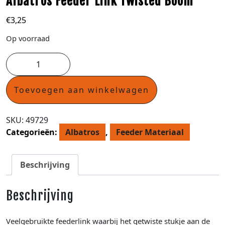
Albatros Feeder Link Twisted Boom
€
3,25
Op voorraad
Toevoegen aan winkelwagen
SKU:
49729
Categorieën:
Albatros
,
Feeder Materiaal
Beschrijving
Beschrijving
Veelgebruikte feederlink waarbij het getwiste stukje aan de