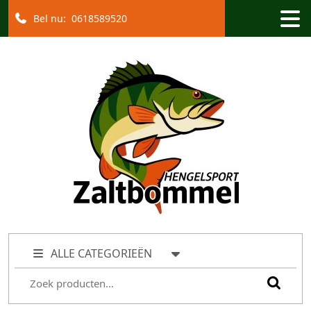
Bel nu:
0618589520
ALLE CATEGORIEËN