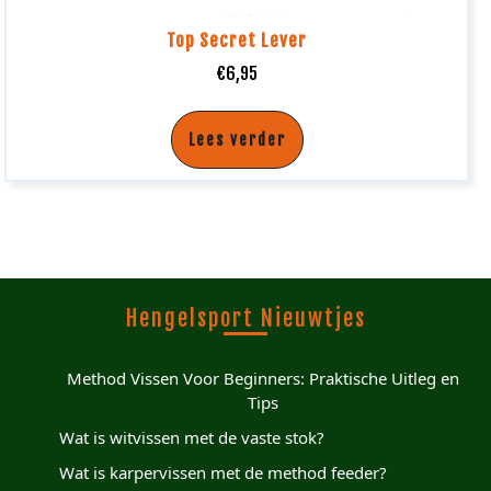
Top Secret Lever
€
6,95
Lees verder
Hengelsport Nieuwtjes
Method Vissen Voor Beginners: Praktische Uitleg en
Tips
Wat is witvissen met de vaste stok?
Wat is karpervissen met de method feeder?