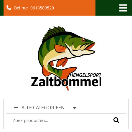
Bel nu:
0618589520
ALLE CATEGORIEËN