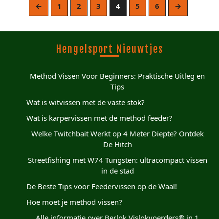
←
1
2
3
4
5
6
→
Hengelsport Nieuwtjes
Method Vissen Voor Beginners: Praktische Uitleg en
Tips
Wat is witvissen met de vaste stok?
Wat is karpervissen met de method feeder?
Welke Twitchbait Werkt op 4 Meter Diepte? Ontdek
De Hitch
Streetfishing met W74 Tungsten: ultracompact vissen
in de stad
De Beste Tips voor Feedervissen op de Waal!
Hoe moet je method vissen?
Alle informatie over Berlok Vislokvoerders® in 1