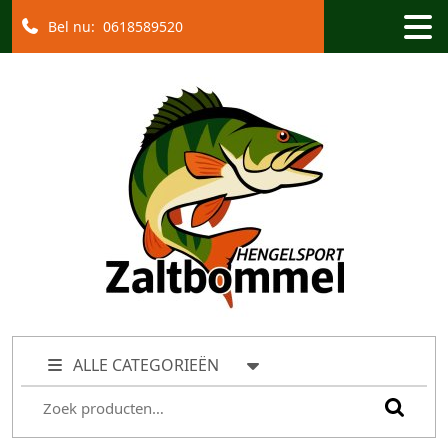
Bel nu:
0618589520
ALLE CATEGORIEËN