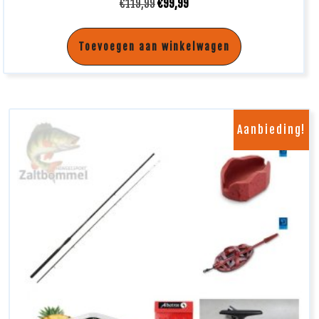
€
119,99
€
99,99
Toevoegen aan winkelwagen
Aanbieding!