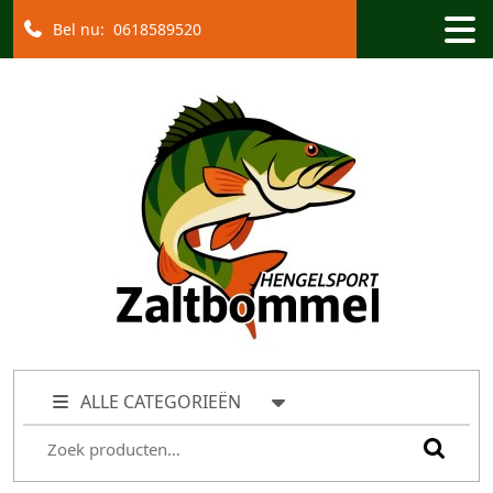
Bel nu:
0618589520
ALLE CATEGORIEËN