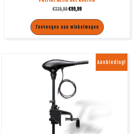
Patriot Actie Set Roofvis
€
119,99
€
99,99
Toevoegen aan winkelwagen
Aanbieding!